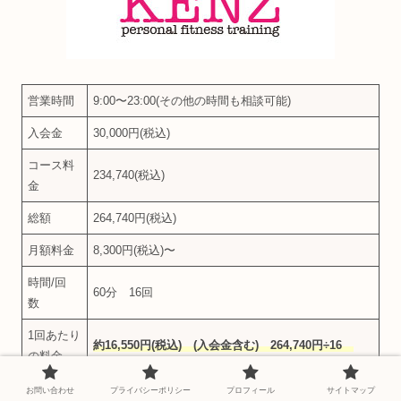
営業時間
9:00〜23:00(その他の時間も相談可能)
入会金
30,000円(税込)
コース料
234,740(税込)
金
総額
264,740円(税込)
月額料金
8,300円(税込)〜
時間/回
60分 16回
数
1回あたり
約16,550円(税込) (入会金含む) 264,740円÷16
の料金
1時間あた
お問い合わせ
プライバシーポリシー
プロフィール
サイトマップ
約16,550円(税込) (入会金含む) 264,740円÷(16×1)