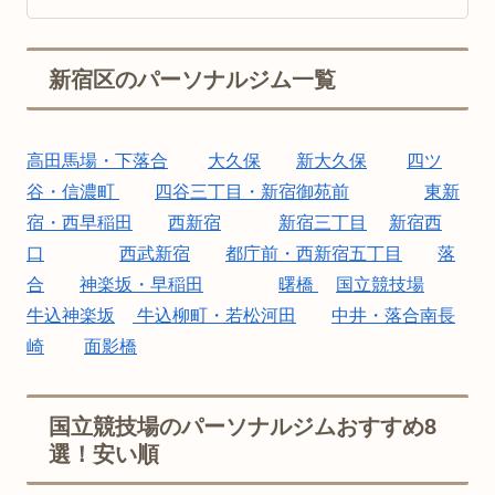
新宿区のパーソナルジム一覧
高田馬場・下落合
大久保
新大久保
四ツ
谷・信濃町
四谷三丁目・新宿御苑前
東新
宿・西早稲田
西新宿
新宿三丁目
新宿西
口
西武新宿
都庁前・西新宿五丁目
落
合
神楽坂・早稲田
曙橋
国立競技場
牛込神楽坂
牛込柳町・若松河田
中井・落合南長
崎
面影橋
国立競技場のパーソナルジムおすすめ8
選！安い順