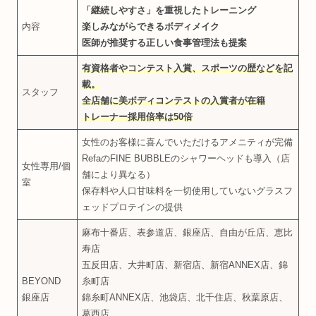
「継続しやすさ」を重視したトレーニング
内容
楽しみながらできるボディメイク
医師が推奨する正しい食事管理法も提案
有資格者やコンテスト入賞、スポーツの歴などを記
載。
スタッフ
全店舗に美ボディコンテストの入賞者が在籍
トレーナー採用倍率は50倍
女性のお客様に喜んでいただけるアメニティが完備
RefaのFINE BUBBLEのシャワーヘッドも導入（店
女性専用/個
舗により異なる）
室
保存料や人口甘味料を一切使用していないグラスフ
ェッドプロテインの提供
麻布十番店、表参道店、銀座店、自由が丘店、恵比
寿店
五反田店、大井町店、新宿店、新宿ANNEX店、錦
BEYOND
糸町店
銀座店
錦糸町ANNEX店、池袋店、北千住店、秋葉原店、
葛西店