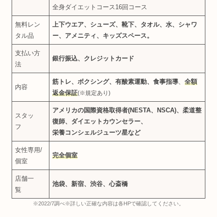
全身ダイエットコース16回コース
無料レン
上下ウエア、シューズ、靴下、タオル、水、シャワ
タル品
ー、アメニティ、キッズスペース。
支払い方
銀行振込、クレジットカード
法
筋トレ、ボクシング、有酸素運動、食事指導
、
全額
内容
返金保証
(※規定あり)
アメリカの国際資格取得者(NESTA、NSCA)、柔道整
スタッ
復師、ダイエットカウンセラー、
フ
栄養コンシェルジューツ星など
女性専用/
完全個室
個室
店舗一
池袋、新宿、渋谷、心斎橋
覧
※2022/7調べ※詳しい正確な内容は各HPで確認してください。