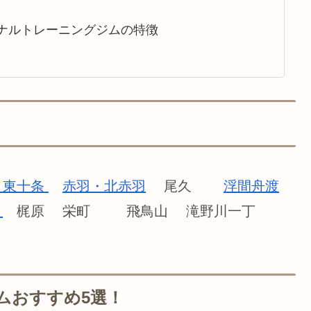
ーソナルトレーニングジムの特徴
・東十条
赤羽・北赤羽
尾久
浮間舟渡
淵
梶原 栄町 飛鳥山 滝野川一丁
ムおすすめ5選！