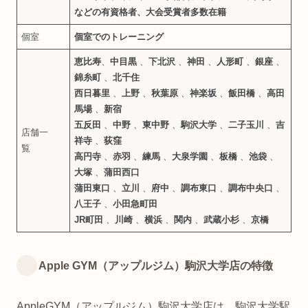
などの有資格者、大会受賞者多数在籍
個室
個室でのトレーニング
恵比寿
、
中目黒
、
下北沢
、
神田
、
人形町
、
銀座
、
錦糸町
、
北千住
西日暮里
、
上野
、
秋葉原
、
神楽坂
、
飯田橋
、
高田
馬場
、
新宿
五反田
、
中野
、
東中野
、
駒沢大学
、
二子玉川
、
吉
店舗一
祥寺
、
荻窪
覧
高円寺
、
赤羽
、
練馬
、
大泉学園
、
板橋
、
池袋
、
大塚
、
蒲田西口
蒲田東口
、
立川
、
府中
、
調布東口
、
調布中央口
、
八王子
、
小田急町田
JR町田
、
川崎
、
横浜
、
関内
、
武蔵小杉
、
京橋
Apple GYM（アップルジム）駒沢大学店の特徴
AppleGYM（アップルジム）駒沢大学店は、駒沢大学駅