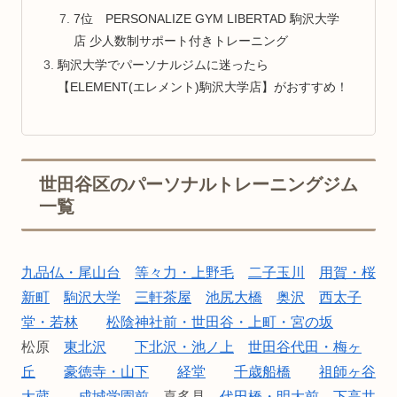
7位 PERSONALIZE GYM LIBERTAD 駒沢大学
店 少人数制サポート付きトレーニング
駒沢大学でパーソナルジムに迷ったら
【ELEMENT(エレメント)駒沢大学店】がおすすめ！
世田谷区のパーソナルトレーニングジム
一覧
九品仏・尾山台
等々力・上野毛
二子玉川
用賀・桜
新町
駒沢大学
三軒茶屋
池尻大橋
奥沢
西太子
堂・若林
松陰神社前・世田谷・上町・宮の坂
松原
東北沢
下北沢・池ノ上
世田谷代田・梅ヶ
丘
豪徳寺・山下
経堂
千歳船橋
祖師ヶ谷
大蔵
成城学園前
喜多見
代田橋・明大前
下高井