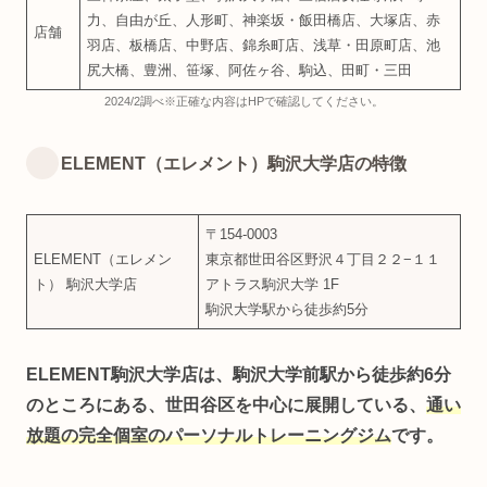
力、自由が丘、人形町、神楽坂・飯田橋店、大塚店、赤
店舗
羽店、板橋店、中野店、錦糸町店、浅草・田原町店、池
尻大橋、豊洲、笹塚、阿佐ヶ谷、駒込、田町・三田
2024/2調べ※正確な内容はHPで確認してください。
ELEMENT（エレメント）駒沢大学店の特徴
〒154-0003
ELEMENT（エレメン
東京都世田谷区野沢４丁目２２−１１
ト） 駒沢大学店
アトラス駒沢大学 1F
駒沢大学駅から徒歩約5分
ELEMENT駒沢大学店は、駒沢大学前駅から徒歩約6分
のところにある、世田谷区を中心に展開している、
通い
放題の完全個室のパーソナルトレーニングジム
です。