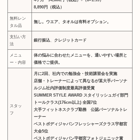
8,890円（税込）
無料レン
無し。ウエア、タオルは有料オプション。
タル品
支払い方
銀行振込
、
クレジットカード
法
メニュ
体の悩みに合わせたメニューを、通いやすい場所と
ー・内容
価格でご提供。
月に2回、社内での勉強会・技術講習会を実施
店舗・トレーナーによって異なるが
某大手パーソナ
ルジム社内評価制度最高評価受賞
SUMMER STYLE AWARD スタイリッシュガイ部門
トールクラス(176cm以上) 全国7位
スタッ
大手フィットネスクラブ勤務 公認パーソナルトレ
フ
ーナー
ベストボディジャパンフレッシャーズクラス宇都宮
大会5位
ベストボディジャパン宇都宮フォトジェニック賞