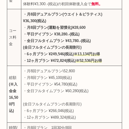
金
体験料¥3,300.-(税込)の初回体験後入会で
無料。
・月8回
デュアルプラン
(
ウエイト＆ピラティス
)
¥36,300(税込)
・
月8回プラン(運動を習慣化)
¥
28,600
コー
・平日デイプラン ¥38,280.-(税込)
ス料
・全日フルタイムプラン ¥43,780.-(税込)
金
(全日フルタイムプランの長期割引)
・6ヶ月プラン ¥249,546(税込)
※13,134円お得
・12ヶ月プラン ¥472,824(税込)
※52,536円お得
・月8回デュアルプラン\52,800
総額
・月8回プラン ¥45,100(税込)
(※入
・平日デイプラン ¥54,780(税込)
会金
・全日フルタイムプラン ¥60,280(税込)
16,50
0円
(全日フルタイムプランの長期割引)
込)
・6ヶ月プラン ¥266,046(税込)
・12ヶ月プラン ¥489,324(税込)
時間/
・月8回プラン 1回30分/8回