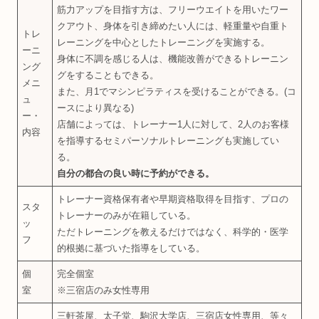
筋力アップを目指す方は、フリーウエイトを用いたワー
クアウト、身体を引き締めたい人には、軽重量や自重ト
トレ
レーニングを中心としたトレーニングを実施する。
ーニ
身体に不調を感じる人は、機能改善ができるトレーニン
ング
グをすることもできる。
メニ
また、月1でマシンピラティスを受けることができる。(コ
ュ
ースにより異なる)
ー・
店舗によっては、トレーナー1人に対して、2人のお客様
内容
を指導するセミパーソナルトレーニングも実施してい
る。
自分の都合の良い時に予約ができる。
トレーナー資格保有者や早期資格取得を目指す、プロの
スタ
トレーナーのみが在籍している。
ッ
ただトレーニングを教えるだけではなく、科学的・医学
フ
的根拠に基づいた指導をしている。
個
完全個室
室
※三宿店のみ女性専用
三軒茶屋、太子堂、駒沢大学店、三宿店女性専用、等々