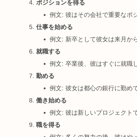
ポジションを得る
例文: 彼はその会社で重要なポ
仕事を始める
例文: 新卒として彼女は来月か
就職する
例文: 卒業後、彼はすぐに就職
勤める
例文: 彼女は都心の銀行に勤め
働き始める
例文: 彼は新しいプロジェクト
職を得る
例文: 多くの努力の後、彼はや